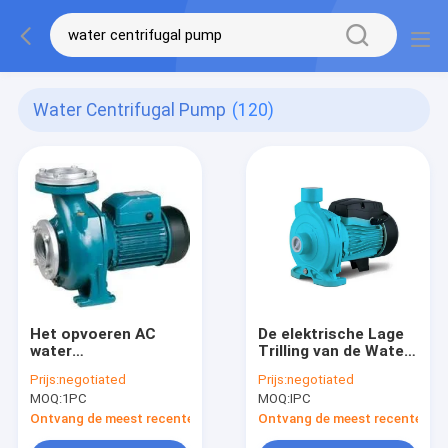
Water Centrifugal Pump
(120)
Het opvoeren AC
De elektrische Lage
water
Trilling van de Water
centrifugaalpomp
Centrifugaalpomp
Prijs:
negotiated
Prijs:
negotiated
elektrische het
1,1 kW met Één
MOQ:
1PC
MOQ:
IPC
waterpomp van 3 PK
Jaargarantie
in drie stadia
Ontvang de meest recente Prijs
Ontvang de meest recente Prij