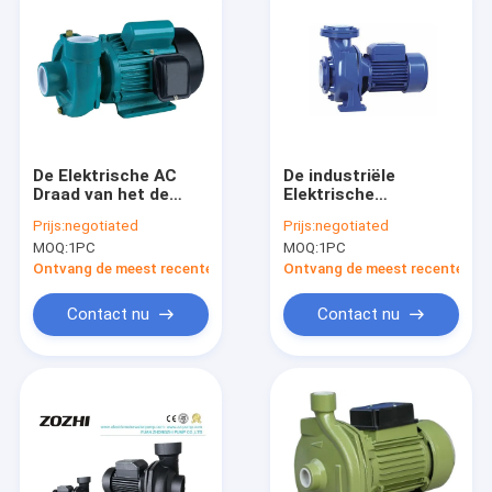
De Elektrische AC
De industriële
Draad van het de
Elektrische
Centrifugaalpompen100%
Centrifugaalpompen
Prijs:
negotiated
Prijs:
negotiated
Koper van PX 0.75kw
2HP 1,5 kW snakken
MOQ:
1PC
MOQ:
1PC
1.1kw 2.2kw met voor
Verre
het Water geven
Watervoorziening
Ontvang de meest recente Prijs
Ontvang de meest recente Prij
Contact nu
Contact nu
Huis
Producten
Over ons