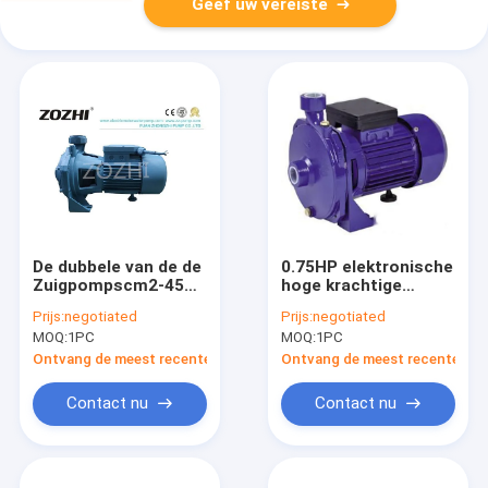
Geef uw vereiste
De dubbele van de de
0.75HP elektronische
Zuigpompscm2-45
hoge krachtige
0.75KW 1 " X1“ Pijp
Centrifugaalwaterpomp/i
Prijs:
negotiated
Prijs:
negotiated
van het Stadium
centrifugaalpompen
MOQ:
1PC
MOQ:
1PC
Centrifugaal
Elektrische Water
Ontvang de meest recente Prijs
Ontvang de meest recente Prij
Grootte
Contact nu
Contact nu