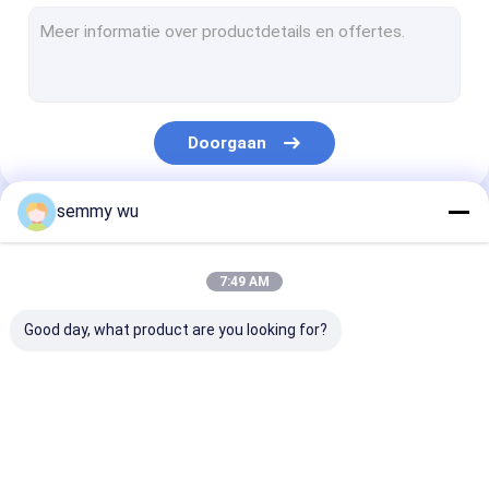
de motor van de enige faseinductie
IE2 motor
IE3 motor
Doorgaan
De Motor van de poolpomp
Hydraulische Pomp Elektrische Motor
semmy wu
Onze Categorieën
centrifugaalwaterpomp
7:49 AM
Randwaterpomp
Good day, what product are you looking for?
Zelfinstructiepomp
Automatische waterpomp
de pomp van het
Holle Schachtmotor
de motor van d
meertraps centrifugaalpomp
elektrische
faseinductie
motorwater