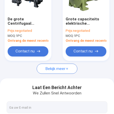
Fabrieksrondleiding
Kwaliteitscontrole
De grote
Grote capaciteits
Centrifugaal
elektrische
Neem contact met ons op
Aanjaagpomp van het
centrifugaalpompen
Prijs:
negotiated
Prijs:
negotiated
Stroomwater, NFM-
cpm-158 voor
MOQ:
1PC
MOQ:
1PC
Pomp de Met motor
irrigeren enige fase
Gevallen
van het Reekswater
1HP/0.75KW
Ontvang de meest recente Prijs
Ontvang de meest recente Prij
Een offerte aanvragen
Contact nu
Contact nu
Company News
Bekijk meer
de pomp van het elektrische motorwater
Laat Een Bericht Achter
We Zullen Snel Antwoorden
Holle Schachtmotor
de motor van de 3 faseinductie