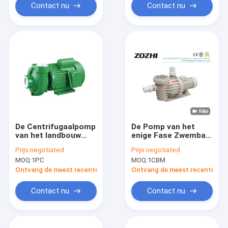
Contact nu
Contact nu
De Centrifugaalpomp
De Pomp van het
van het landbouw
enige Fase Zwembad,
Plantaardige Water
de Isolatie van de
Prijs:
negotiated
Prijs:
negotiated
Elektrisch voor het
Water
MOQ:
1PC
MOQ:
1CBM
Water geven
Centrifugaalpomp
1.5KW 2.0HP F
Ontvang de meest recente Prijs
Ontvang de meest recente Prij
Contact nu
Contact nu