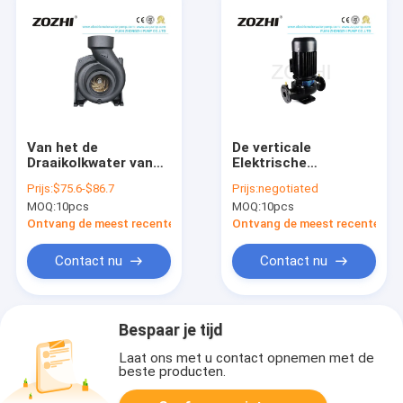
Van het de
De verticale
Draaikolkwater van
Elektrische
de
Centrifugaalpomp
Prijs:
$75.6-$86.7
Prijs:
negotiated
messingsdrijvende
van 250KW 340HP
MOQ:
10pcs
MOQ:
10pcs
kracht nfm-130C
1.6MPa
1.5Hp de
Ontvang de meest recente Prijs
Ontvang de meest recente Prij
Centrifugaalpomp
Contact nu
Contact nu
Bespaar je tijd
Laat ons met u contact opnemen met de
beste producten.