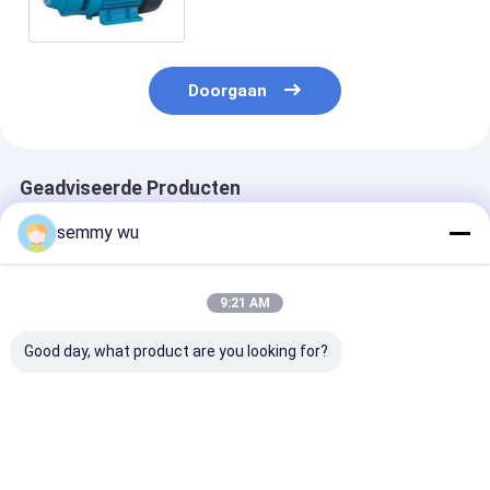
Ondergrondse Waterputten
0.75HP
Doorgaan
Geadviseerde Producten
semmy wu
9:21 AM
Good day, what product are you looking for?
Elektrische van de de
Pomp van het de
Elektrische S
Pomp Kleine Sproeier
Liftwater van de
de Elektrofore
van het Irrigatie
hoge drukdraaikolk
Antiroestbeha
Schone Water het
de Hoge, AC Kleine
van de Water
Waterpomp QB 60
Elektrische Pomp
0.5HP/0.37KW
Beste prijs
Beste prijs
Beste pri
QB70 QB 80
voor Water