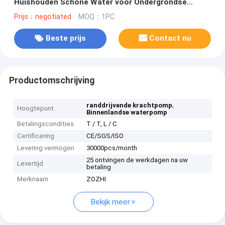
Huishouden Schone Water voor Ondergrondse
Waterputten 0.75HP
Prijs：negotiated
MOQ：1PC
Beste prijs
Contact nu
Productomschrijving
,
randdrijvende krachtpomp
Hoogtepunt
Binnenlandse waterpomp
Betalingscondities
T / T, L / C
Certificering
CE/SGS/ISO
Levering vermogen
30000pcs/month
25 ontvingen de werkdagen na uw
Levertijd
betaling
Merknaam
ZOZHI
Bekijk meer