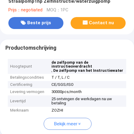
Straalpomp1hp Zelfinstructie/waterzuigpomp
Prijs：negotiated
MOQ：1PC
Beste prijs
Contact nu
Productomschrijving
de zelfpomp van de
Hoogtepunt
instructieoverdracht
,
De zelfpomp van het Instructiewater
Betalingscondities
T / T, L / C
Certificering
CE/SGS/ISO
Levering vermogen
30000pcs/month
25 ontvingen de werkdagen na uw
Levertijd
betaling
Merknaam
ZOZHI
Bekijk meer