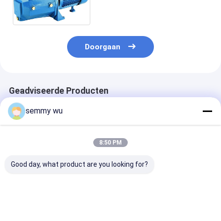
Zelfinstructie/waterzuigpomp
Doorgaan
Geadviseerde Producten
semmy wu
8:50 PM
Good day, what product are you looking for?
Centrifugaal het
Het roestvrije
Zelf van de he
waterpomp van
staalpomp met
straalpomp 1H
roestvrij staaljet met
duikvermogen van de
de instructiet
het lichaam van de
lassendrijvende
roestvrije het
roestvrij staalpomp
kracht CPM/ss
waterpomp
Beste prijs
Beste prijs
Beste pri