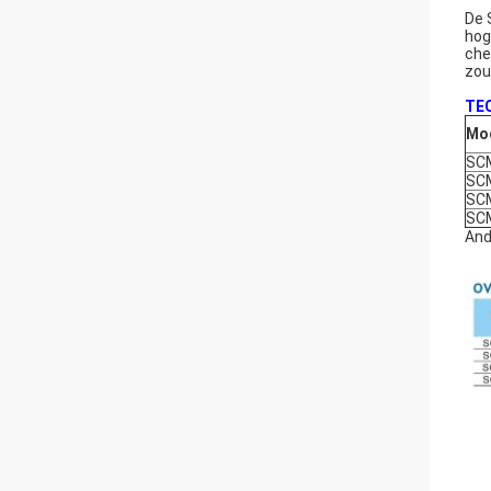
De 
hog
che
zou
TE
Mo
SC
SC
SC
SC
And