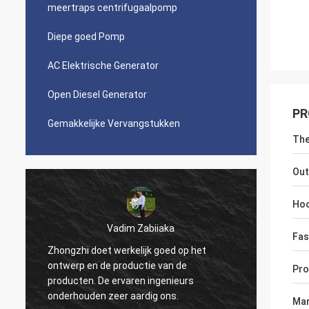
meertraps centrifugaalpomp
Diepe goed Pomp
AC Elektrische Generator
Open Diesel Generator
PR
Gemakkelijke Vervangstukken
The
Out
Ho
Vadim Zabiiaka
Fas
Zhongzhi doet werkelijk goed op het
ontwerp en de productie van de
Goede k
Pr
.
producten. De ervaren ingenieurs
gelukk
onderhouden zeer aardig ons.
Mar