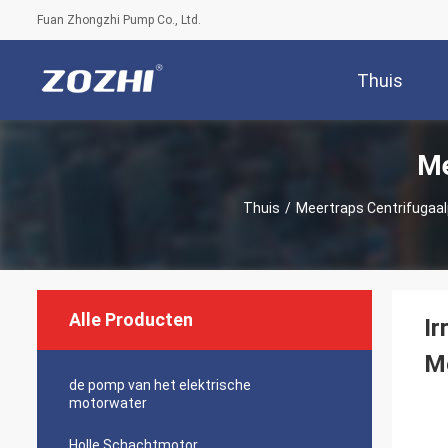
Fuan Zhongzhi Pump Co., Ltd.
Thuis
Me
Thuis
/
Meertraps Centrifugaa
Alle Producten
Ir
Me
de pomp van het elektrische
motorwater
Holle Schachtmotor