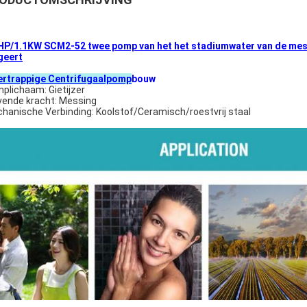
HP/1.1KW SCM2-52 twee pomp van het het stadiumwater van de mess
igeert
rtrappige Centrifugaalpomp
bouw
mp
lichaam: Gietijzer
jvende kracht: Messing
hanische Verbinding: Koolstof/Ceramisch/roestvrij staal