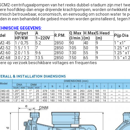
SCM2-centrifugaalpompen van het reeks dubbel-stadium zijn met twee 
ere hoofdklep dan enige drijvende krachtpompen, worden ontwikkeld en 
misch betrouwbaar, economisch, en eenvoudig om schoon water te po
den in een behandeld die gebied moeten worden geïnstalleerd, tegen
CHNISCHE GEGEVENS:
Output
A
Q.Max
H.Max
S.Head
del
R.P.M.
Pijp Dia
HP/KW
1~220V
(l/min.)
(m)
(m)
M2-45
1 / 0,75
5.2
2850
90
40
9
1 " x1“
M2-52
1.5 / 1.1
7
2850
105
50
9
1.25 " x1
M2-60
2.0 / 1.5
9.6
2850
130
55
9
1.25 " x1
M2-68
3.0 / 2.2
13.5
2850
150
65
9
1.5 " x1.
ere op verzoek beschikbare voltages en frequenties