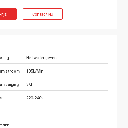
rijs
Contact Nu
ssing
Het water geven
um stroom
105L/Min
m zuiging
9M
rkoğlu
Vadim Zabiiaka
e
220-240v
ionele jaar
Zhongzhi doet werkelijk goed op het
lle producten
ontwerp en de productie van de
pes van materiaal.
producten. De ervaren ingenieurs
onderhouden zeer aardig ons.
ompen