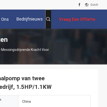
Dutch
Bedrijfnieuws
r Ons
Vraag Een Offerte
ten
Aan
e Messingsdrijvende Kracht Voor
gaalpomp van twee
edrijf, 1.5HP/1.1KW
n
China