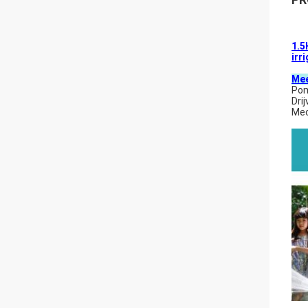
1.5
irr
Mee
Po
Dri
Mec