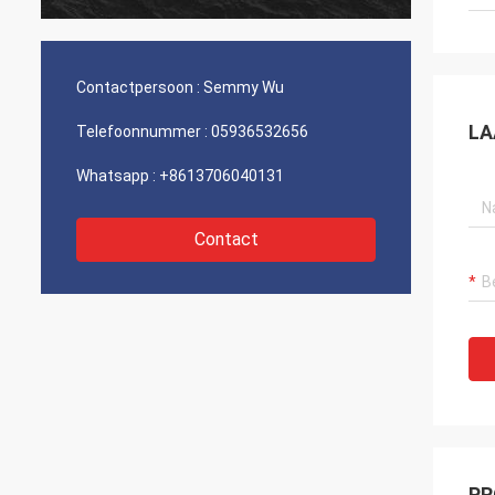
Contactpersoon :
Semmy Wu
LA
Telefoonnummer :
05936532656
Whatsapp :
+8613706040131
Contact
PR