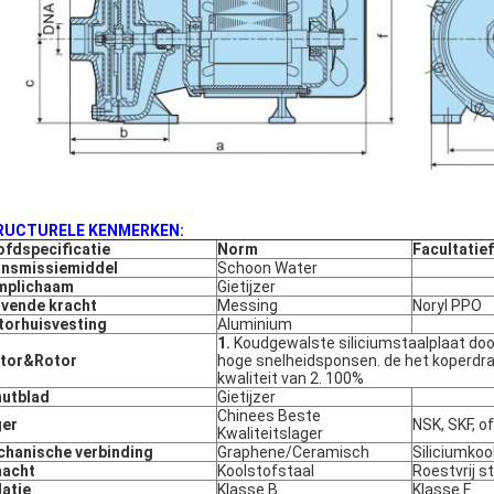
RUCTURELE KENMERKEN:
fdspecificatie
Norm
Facultatief
nsmissiemiddel
Schoon Water
mplichaam
Gietijzer
jvende kracht
Messing
Noryl PPO
orhuisvesting
Aluminium
1.
Koudgewalste siliciumstaalplaat do
ator&Rotor
hoge snelheidsponsen. de het koperdr
kwaliteit van 2. 100%
utblad
Gietijzer
Chinees Beste
ger
NSK, SKF, o
Kwaliteitslager
hanische verbinding
Graphene/Ceramisch
Siliciumkoo
hacht
Koolstofstaal
Roestvrij s
latie
Klasse B
Klasse F