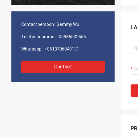
Contactpersoon :
Semmy Wu
LA
Telefoonnummer :
05936532656
Whatsapp :
+8613706040131
Contact
PR