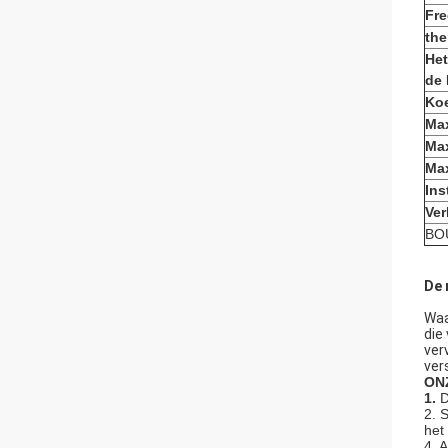
Fre
th
Het
de 
Koe
Max
Max
Max
Ins
Ver
BO
De 
Waa
die
ver
ver
ON
1.
D
2. 
het
4. 