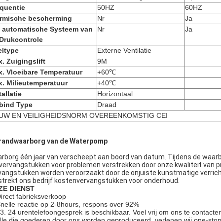
quentie
50HZ
60HZ
ermische bescherming
Nr
Ja
 automatische Systeem van
Nr
Ja
Drukcontrole
ltype
Externe Ventilatie
. Zuigingslift
9M
. Vloeibare Temperatuur
+60℃
. Milieutemperatuur
+40℃
tallatie
Horizontaal
bind Type
Draad
UW EN VEILIGHEIDSNORM OVEREENKOMSTIG CEI
randwaarborg van de Waterpomp
rborg één jaar van verscheept aan boord van datum. Tijdens de waarbo
 vervangstukken voor problemen verstrekken door onze kwaliteit van p
vangstukken worden veroorzaakt door de onjuiste kunstmatige verricht
strekt ons bedrijf kostenvervangstukken voor onderhoud.
ZE DIENST
irect fabrieksverkoop
Snelle reactie op 2-8hours, respons over 92%
 3. 24 urentelefoongesprek is beschikbaar. Voel vrij om ons te contacte
Alle die goederen door ons worden geproduceerd, verlenen wij one-sto