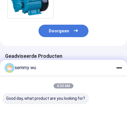
voor de Kleine Generator van
TCL/van de Stoom
Doorgaan
Geadviseerde Producten
semmy wu
4:33 AM
Good day, what product are you looking for?
Elektrische van de de
Pomp van het de
Elektrische S
Pomp Kleine Sproeier
Liftwater van de
de Elektrofore
van het Irrigatie
hoge drukdraaikolk
Antiroestbeha
Schone Water het
de Hoge, AC Kleine
van de Water