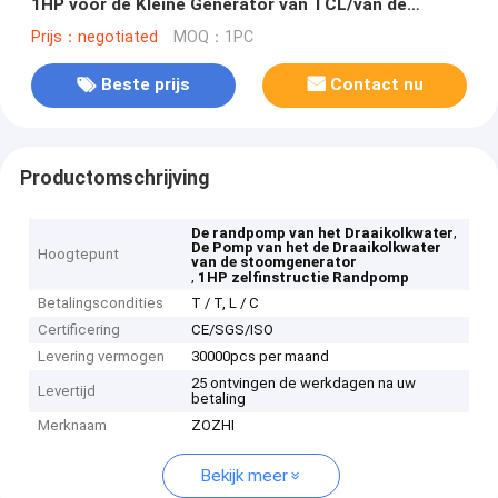
1HP voor de Kleine Generator van TCL/van de
Stoom
Prijs：negotiated
MOQ：1PC
Beste prijs
Contact nu
Productomschrijving
,
De randpomp van het Draaikolkwater
De Pomp van het de Draaikolkwater
Hoogtepunt
van de stoomgenerator
,
1HP zelfinstructie Randpomp
Betalingscondities
T / T, L / C
Certificering
CE/SGS/ISO
Levering vermogen
30000pcs per maand
25 ontvingen de werkdagen na uw
Levertijd
betaling
Merknaam
ZOZHI
Bekijk meer