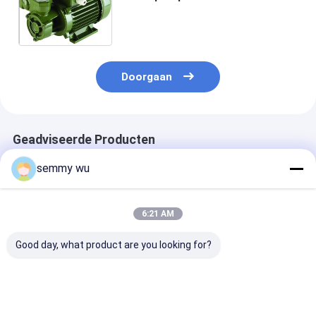
Elektrische Motor verduidelijkte
schone waterpomp 2.2HP kf-6
Reeksen
Doorgaan
Geadviseerde Producten
semmy wu
6:21 AM
Good day, what product are you looking for?
3kW Waterdichte
Hoogrendement IE2
KLEINE DE P
Hoogrendement AC
Aluminium Behuizing
REEKS VAN HE
Inductiemotor voor
Driefasige Motor
ELEKTRISCHE
Elektrische
Waterdichte
MOTOR GEDR