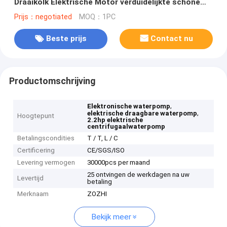
Draaikolk Elektrische Motor verduidelijkte schone
waterpomp 2.2HP kf-6 Reeksen
Prijs：negotiated
MOQ：1PC
Beste prijs
Contact nu
Productomschrijving
,
Elektronische waterpomp
,
elektrische draagbare waterpomp
Hoogtepunt
2.2hp elektrische
centrifugaalwaterpomp
Betalingscondities
T / T, L / C
Certificering
CE/SGS/ISO
Levering vermogen
30000pcs per maand
25 ontvingen de werkdagen na uw
Levertijd
betaling
Merknaam
ZOZHI
Bekijk meer