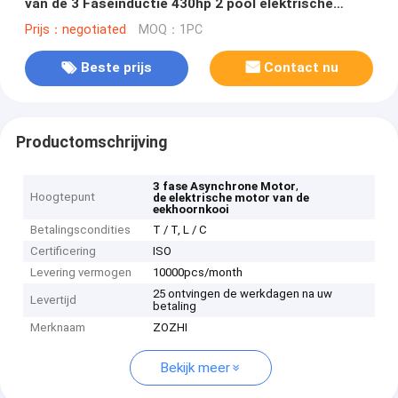
van de 3 Faseinductie 430hp 2 pool elektrische
motor
Prijs：negotiated
MOQ：1PC
Beste prijs
Contact nu
Productomschrijving
,
3 fase Asynchrone Motor
Hoogtepunt
de elektrische motor van de
eekhoornkooi
Betalingscondities
T / T, L / C
Certificering
ISO
Levering vermogen
10000pcs/month
25 ontvingen de werkdagen na uw
Levertijd
betaling
Merknaam
ZOZHI
Bekijk meer