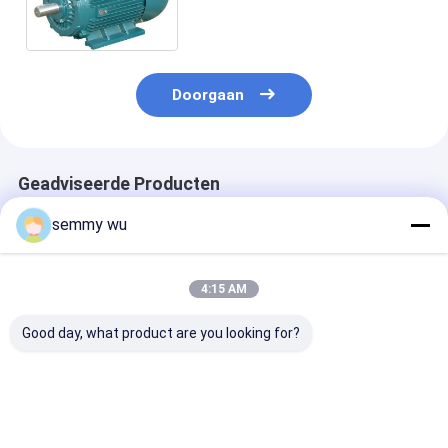
elektrische motor
Doorgaan
Geadviseerde Producten
semmy wu
4:15 AM
Good day, what product are you looking for?
Hoogte 1000 m 3
Asynchrone motor 3-
Klasse F Isolat
fase inductiemotor
fase inductiemotor
Fase Inductie
Frame 112
met servicefactor
4 Polen 1.0 Se
Inductiemotor Type
1.0 ontworpen voor
Factor Industr
Ontworpen voor
continue werking in
Elektromotor 
Beste prijs
Beste prijs
Beste pri