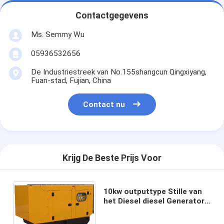
Contactgegevens
Ms. Semmy Wu
05936532656
De Industriestreek van No.155shangcun Qingxiyang,
Fuan-stad, Fujian, China
Contact nu
Krijg De Beste Prijs Voor
10kw outputtype Stille van
het Diesel diesel Generator
correcte bewijs generator in
drie stadia 50hz