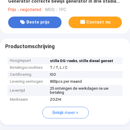
Generator correcte bewijs generator in drie stadia
50hz
Prijs：negotiated
MOQ：1PC
Beste prijs
Contact nu
Productomschrijving
Hoogtepunt
,
stille DG-reeks
stille diesel genset
Betalingscondities
T / T, L / C
Certificering
ISO
Levering vermogen
800pcs per maand
25 ontvingen de werkdagen na uw
Levertijd
betaling
Merknaam
ZOZHI
Bekijk meer