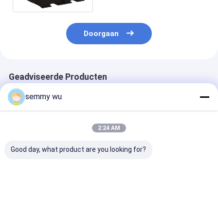
Doorgaan
Geadviseerde Producten
semmy wu
2:24 AM
Good day, what product are you looking for?
Luifeltype 30kw
100KW stille Diesel
300kva geluid
Stille Diesel
Generator met
kabinets Stille
Geluiddichte
Ricardo Engine
Generator nta
Generator cummins
R6105IZLD
G7
motor
Beste prijs
Beste prijs
Beste pri