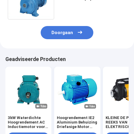
Hoge druk Elektrische Water
voor de Landbouw van Water
Doorgaan
Geadviseerde Producten
3kW Waterdichte
Hoogrendement IE2
KLEINE DE P
Hoogrendement AC
Aluminium Behuizing
REEKS VAN HE
Inductiemotor voor
Driefasige Motor
ELEKTRISCHE
Elektrische
Waterdichte
MOTOR GEDR