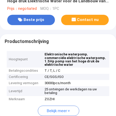
Hoge druk Elektrische Water voor de Landbouw van
Water
Prijs：negotiated
MOQ：1PC
Beste prijs
Contact nu
Productomschrijving
,
Elektronische waterpomp
,
commerciële elektrische waterpomp
Hoogtepunt
1.5Hp pomp van het hoge druk de
elektrische water
Betalingscondities
T / T, L / C
Certificering
CE/SGS/ISO
Levering vermogen
30000pcs/month
25 ontvingen de werkdagen na uw
Levertijd
betaling
Merknaam
ZOZHI
Bekijk meer