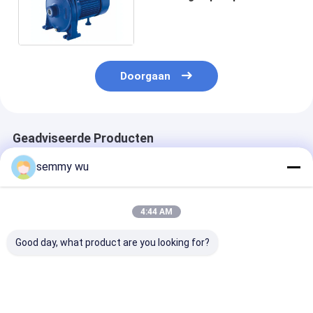
Elektrische Motorwater
1.5HP met Thermische
Beschermer
Doorgaan
Geadviseerde Producten
semmy wu
4:44 AM
Good day, what product are you looking for?
3kW Waterdichte
Hoogrendement IE2
KLEINE DE P
Hoogrendement AC
Aluminium Behuizing
REEKS VAN HE
Inductiemotor voor
Driefasige Motor
ELEKTRISCHE
Elektrische
Waterdichte
MOTOR GEDR