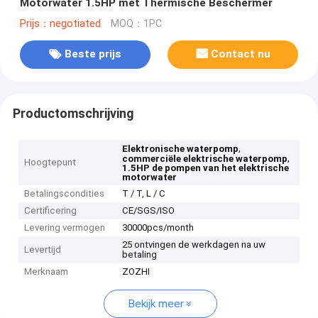
Motorwater 1.5HP met Thermische Beschermer
Prijs：negotiated
MOQ：1PC
Beste prijs
Contact nu
Productomschrijving
,
Elektronische waterpomp
,
commerciële elektrische waterpomp
Hoogtepunt
1.5HP de pompen van het elektrische
motorwater
Betalingscondities
T / T, L / C
Certificering
CE/SGS/ISO
Levering vermogen
30000pcs/month
25 ontvingen de werkdagen na uw
Levertijd
betaling
Merknaam
ZOZHI
Bekijk meer