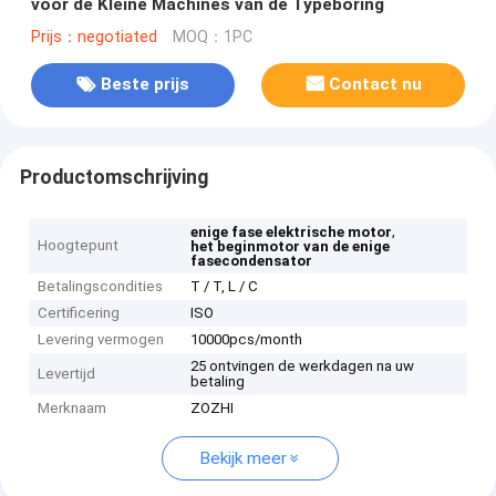
voor de Kleine Machines van de Typeboring
Prijs：negotiated
MOQ：1PC
Beste prijs
Contact nu
Productomschrijving
,
enige fase elektrische motor
Hoogtepunt
het beginmotor van de enige
fasecondensator
Betalingscondities
T / T, L / C
Certificering
ISO
Levering vermogen
10000pcs/month
25 ontvingen de werkdagen na uw
Levertijd
betaling
Merknaam
ZOZHI
Bekijk meer