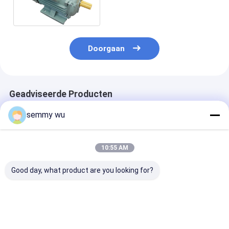
van de Typeboring
Doorgaan
Geadviseerde Producten
semmy wu
10:55 AM
Good day, what product are you looking for?
Frame Maat 56 tot
Motor met een
Montage B5
112 Eenfasige
framegrootte van 56
Eénfasige
Inductiemotor
tot 112, eenfasige
inductiemotor
Montage B14
inductiemotor met
Aantal polen 2
Vermogen 0,5 PK tot
een nominale
Geschikt voor
Beste prijs
Beste prijs
Beste pri