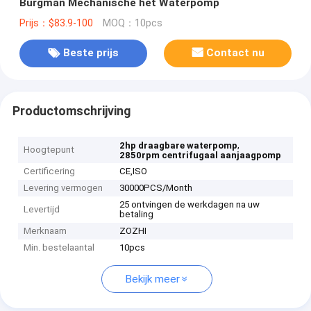
Burgman Mechanische het Waterpomp
Prijs：$83.9-100
MOQ：10pcs
Beste prijs
Contact nu
Productomschrijving
,
2hp draagbare waterpomp
Hoogtepunt
2850rpm centrifugaal aanjaagpomp
Certificering
CE,ISO
Levering vermogen
30000PCS/Month
25 ontvingen de werkdagen na uw
Levertijd
betaling
Merknaam
ZOZHI
Min. bestelaantal
10pcs
Bekijk meer