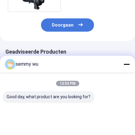
Waterpomp
Doorgaan
Geadviseerde Producten
semmy wu
12:53 PM
Good day, what product are you looking for?
Centrifugaal
Centrifugaal het
De dubbele Po
binnenlandse
Waterpomp van
het Drijvende
waterpompen dtm-
cpm-130L 0.37KW
krachtscm2 0
18 grote
0.5HP IP44
1HP
capaciteitsstroom
Centrifugaalw
Beste prijs
Beste prijs
Beste pri
tot 500 L/min.