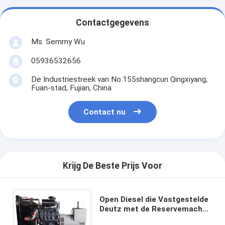
Contactgegevens
Ms. Semmy Wu
05936532656
De Industriestreek van No.155shangcun Qingxiyang,
Fuan-stad, Fujian, China
Contact nu
Krijg De Beste Prijs Voor
Open Diesel die Vastgestelde
Deutz met de Reservemacht
253kva/202kw 400v 50hz