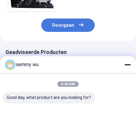
produceren van Stamford
Doorgaan
Geadviseerde Producten
semmy wu
6:30 AM
Good day, what product are you looking for?
Luifeltype 30kw
100KW stille Diesel
300kva geluid
Stille Diesel
Generator met
kabinets Stille
Geluiddichte
Ricardo Engine
Generator nta
Generator cummins
R6105IZLD
G7
motor
Beste prijs
Beste prijs
Beste pri