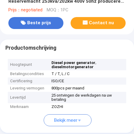
Reservemacht 253kva/202kw 400v 50hz produceren
van Stamford
Prijs：negotiated
MOQ：1PC
Beste prijs
Contact nu
Productomschrijving
,
Diesel power generator
Hoogtepunt
dieselmotorgenerator
Betalingscondities
T / T, L / C
Certificering
ISO/CE
Levering vermogen
800pcs per maand
25 ontvingen de werkdagen na uw
Levertijd
betaling
Merknaam
ZOZHI
Bekijk meer