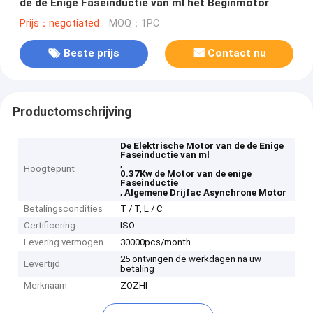
de de Enige Faseinductie van ml het Beginmotor
Prijs：negotiated
MOQ：1PC
Beste prijs
Contact nu
Productomschrijving
De Elektrische Motor van de de Enige
Faseinductie van ml
,
Hoogtepunt
0.37Kw de Motor van de enige
Faseinductie
,
Algemene Drijfac Asynchrone Motor
Betalingscondities
T / T, L / C
Certificering
ISO
Levering vermogen
30000pcs/month
25 ontvingen de werkdagen na uw
Levertijd
betaling
Merknaam
ZOZHI