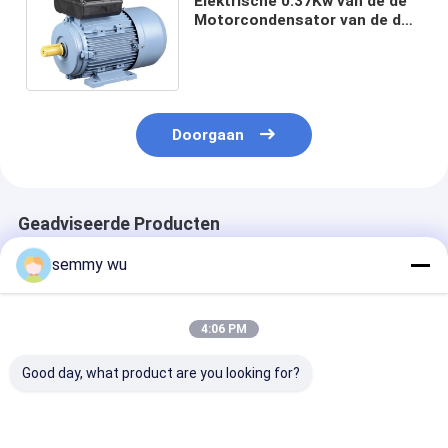
Elektrische 0.37Kw van de de
Motorcondensator van de de
Enige Faseinductie van ml het
Beginmotor
Doorgaan
Geadviseerde Producten
semmy wu
4:06 PM
Good day, what product are you looking for?
Frame Maat 56 tot
Motor met een
Montage B5
112 Eenfasige
framegrootte van 56
Eénfasige