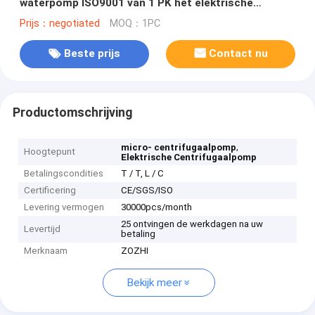
waterpomp ISO9001 van 1 PK het elektrische
centrifugaal
Prijs：negotiated
MOQ：1PC
Beste prijs
Contact nu
Productomschrijving
,
micro- centrifugaalpomp
Hoogtepunt
Elektrische Centrifugaalpomp
Betalingscondities
T / T, L / C
Certificering
CE/SGS/ISO
Levering vermogen
30000pcs/month
25 ontvingen de werkdagen na uw
Levertijd
betaling
Merknaam
ZOZHI
Bekijk meer