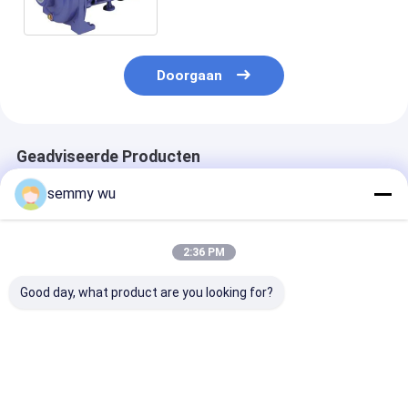
centrifugaal
Doorgaan
Geadviseerde Producten
semmy wu
2:36 PM
Good day, what product are you looking for?
Centrifugaal
Centrifugaal het
De dubbele Po
binnenlandse
Waterpomp van
het Drijvende
waterpompen dtm-
cpm-130L 0.37KW
krachtscm2 0
18 grote
0.5HP IP44
1HP
capaciteitsstroom
Centrifugaalw
Beste prijs
Beste prijs
Beste pri
tot 500 L/min.