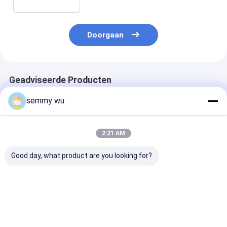
Doorgaan
Geadviseerde Producten
semmy wu
2:21 AM
Good day, what product are you looking for?
Y2-250-2 63×262mm
Y2-225-4/6/8
Y2-200-4/6/8
5 bladen
58×375mm 9 bladden
58×300mm 9 b
polypropyleen (PP)
Polypropyleen
Polypropyleen
koelventilatorblad
koelventilatorblad
koelventilator
voor 250 frame
voor 225 Frame AC
voor 200 fram
Beste prijs
Beste prijs
Beste pri
elektrische AC-
Motor
elektrische AC
motor