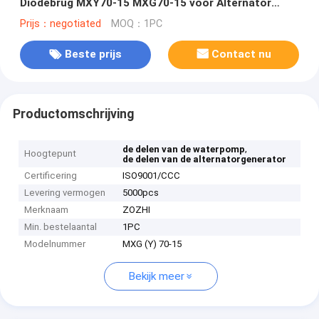
Diodebrug MXY70-15 MXG70-15 voor Alternator
roteren
Prijs：negotiated
MOQ：1PC
Beste prijs
Contact nu
Productomschrijving
,
de delen van de waterpomp
Hoogtepunt
de delen van de alternatorgenerator
Certificering
ISO9001/CCC
Levering vermogen
5000pcs
Merknaam
ZOZHI
Min. bestelaantal
1PC
Modelnummer
MXG (Y) 70-15
Bekijk meer