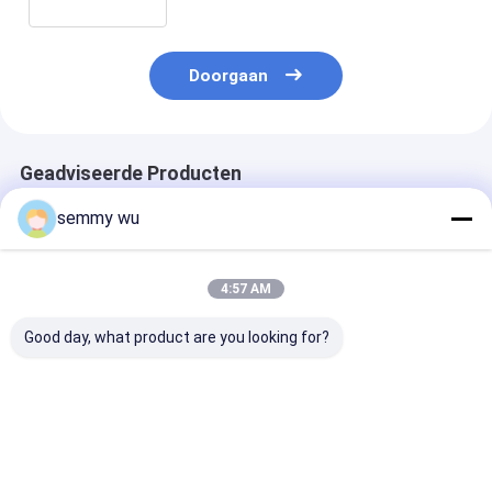
Doorgaan
Geadviseerde Producten
semmy wu
4:57 AM
Good day, what product are you looking for?
Y2-250-2 63×262mm
Y2-225-4/6/8
Y2-200-4/6/8
5 bladen
58×375mm 9 bladden
58×300mm 9 b
polypropyleen (PP)
Polypropyleen
Polypropyleen
koelventilatorblad
koelventilatorblad
koelventilator
voor 250 frame
voor 225 Frame AC
voor 200 fram
Beste prijs
Beste prijs
Beste pri
elektrische AC-
Motor
elektrische AC
motor