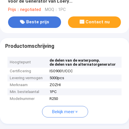
voor de Generator van Loery
Somer/Autovoltageregelgever
Prijs：negotiated
MOQ：1PC
Beste prijs
Contact nu
Productomschrijving
,
de delen van de waterpomp
Hoogtepunt
de delen van de alternatorgenerator
Certificering
ISO9001/CCC
Levering vermogen
5000pcs
Merknaam
ZOZHI
Min. bestelaantal
1PC
Modelnummer
R250
Bekijk meer